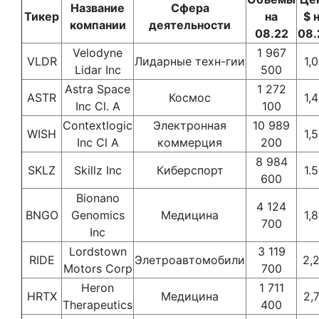
Название
Сфера
Тикер
на
$ 
компании
деятельности
08.22
08.
Velodyne
1 967
VLDR
Лидарные техн-гии
1,
Lidar Inc
500
Astra Space
1 272
ASTR
Космос
1,
Inc Cl. A
100
Contextlogic
Электронная
10 989
WISH
1,
Inc Cl A
коммерция
200
8 984
SKLZ
Skillz Inc
Киберспорт
1.
600
Bionano
4 124
BNGO
Genomics
Медицина
1,
700
Inc
Lordstown
3 119
RIDE
Элетроавтомобили
2,
Motors Corp
700
Heron
1 711
HRTX
Медицина
2,
Therapeutics
400