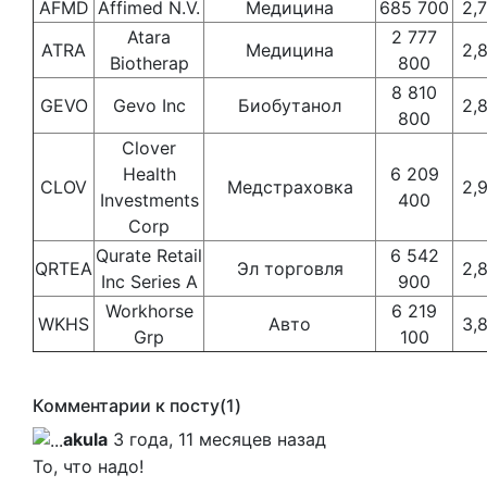
AFMD
Affimed N.V.
Медицина
685 700
2,
Atara
2 777
ATRA
Медицина
2,
Biotherap
800
8 810
GEVO
Gevo Inc
Биобутанол
2,
800
Clover
Health
6 209
CLOV
Медстраховка
2,
Investments
400
Corp
Qurate Retail
6 542
QRTEA
Эл торговля
2,
Inc Series A
900
Workhorse
6 219
WKHS
Авто
3,
Grp
100
Комментарии к посту
(1)
akula
3 года, 11 месяцев назад
То, что надо!