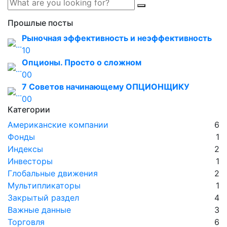
Прошлые посты
Рыночная эффективность и неэффективность
1
0
Опционы. Просто о сложном
0
0
7 Советов начинающему ОПЦИОНЩИКУ
0
0
Категории
Американские компании
6
Фонды
1
Индексы
2
Инвесторы
1
Глобальные движения
2
Мультипликаторы
1
Закрытый раздел
4
Важные данные
3
Торговля
6